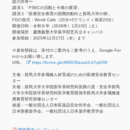
題の共有〜
講演１「PSECの活動と今後の展望」
講演２「医療安全教育の国際的動向と群馬大学の例」
FDの形式：World Café（20分×3ラウンド＋発表20分）
開催日時：令和８年（2026年）1月10日（土）
開催場所：慶應義塾大学薬学部芝共立キャンパス
参加登録：2025年12月17日（水）まで
※参加登録は、添付のご案内をご参考のうえ、Google For
mからお願い致します。
URL:
https://forms.gle/
MRD39azwULbTqAf39
主催：群馬大学多職種人材育成のための医療安全教育セン
ター
共催：群馬大学大学院医学系研究科医療の質・
安全学群馬
大学大学院医学系研究科医学教育開発学群馬大学多職種
連
携教育研究研修センター
後援：一般社団法人日本医薬品安全性学会、
一般社団法人
日本医療薬学会、一般社団法人日本薬学教育学会
開催案内パンフレット