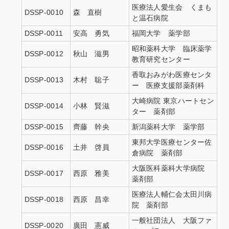
医療法人愛生会 くまも
DSSP-0010
森 直樹
と温石病院
DSSP-0011
安高 勇気
福岡大学 薬学部
昭和薬科大学 臨床薬学
DSSP-0012
秋山 滋男
教育研究センター
香取おみがわ医療センタ
DSSP-0013
木村 聡子
ー 医療支援部薬剤科
大崎病院 東京ハートセン
DSSP-0014
小林 賢滋
ター 薬剤部
DSSP-0015
齊藤 幹央
新潟薬科大学 薬学部
東邦大学医療センター佐
DSSP-0016
土井 啓員
倉病院 薬剤部
大阪医科薬科大学病院
DSSP-0017
西原 雅美
薬剤部
医療法人輔仁会太田川病
DSSP-0018
西原 昌幸
院 薬剤部
一般社団法人 大阪ファ
DSSP-0020
廣田 憲威