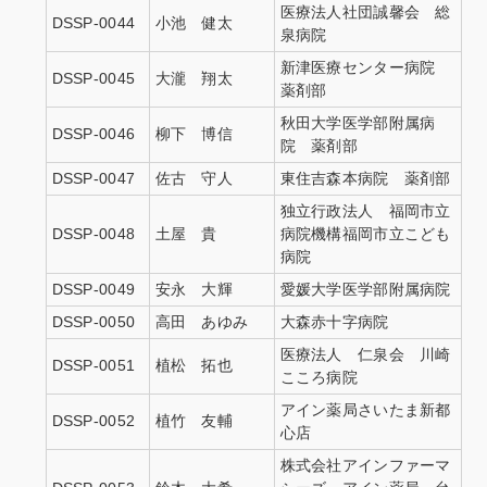
医療法人社団誠馨会 総
DSSP-0044
小池 健太
泉病院
新津医療センター病院
DSSP-0045
大瀧 翔太
薬剤部
秋田大学医学部附属病
DSSP-0046
柳下 博信
院 薬剤部
DSSP-0047
佐古 守人
東住吉森本病院 薬剤部
独立行政法人 福岡市立
DSSP-0048
土屋 貴
病院機構福岡市立こども
病院
DSSP-0049
安永 大輝
愛媛大学医学部附属病院
DSSP-0050
高田 あゆみ
大森赤十字病院
医療法人 仁泉会 川崎
DSSP-0051
植松 拓也
こころ病院
アイン薬局さいたま新都
DSSP-0052
植竹 友輔
心店
株式会社アインファーマ