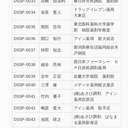
DSSP-0033
高橋 由加利
春日井市民病院 薬剤部
ドラッグイレブン薬局
DSSP-0034
翁長 寛人
大東店
東北医科薬科大学薬学
DSSP-0035
岡田 浩司
部 病院薬剤学教室
DSSP-0036
関口 知行
アイン薬局 新大前店
新潟医療生活協同組合木
DSSP-0037
持田 知志
戸病院
西日本ファーマシー Ｎ
DSSP-0038
細谷 亮裕
Ｐ日赤前調剤薬局
DSSP-0039
吉年 正宏
近畿大学病院 薬剤部
DSSP-0040
三澤 健
メディオ薬局根古屋店
(株)あさひ調剤 アイン
DSSP-0041
竹内 優子
薬局宮原店
DSSP-0042
鴫原 貴大
アイン薬局 取手店
(株)あさひ調剤 はなま
DSSP-0043
池尻 靖之
る薬局新座店