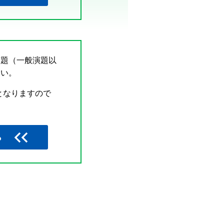
演題（一般演題以
さい。
となりますので
ら