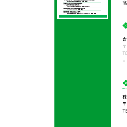
髙
倉
〒
T
E
株
〒
T